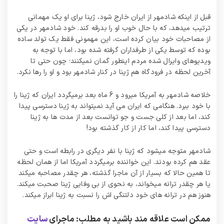
قبل از اینکه شادمهر از ایران خارج شود، ژینا برای او یک مهمانی
ترتیب میدهد، که با حال خوب او را بدرقه کند. خود شادمهر در یکی
از مصاحبات خود بیان کرده است، این مهمونی فقط یک تولد ساده
بوده که توسط یکی از طرفداران گرفته شده بود، اما با توجه به
ویدیوهای وایرال شده مردم اینطور گمان نمیکنند؛ چون حتی تا
آخرین لحظه در فرودگاه هم ژینا در کنار شادمهر بود و او را رها نکرد.
خلاصه شادمهر به آمریکا میرود و 6 ماه بعد برمیگردد ایران که ژینا را
با خود ببرد. هنگامی که ایران می آید نمیتواند به ژینا دسترسی پیدا
کند، اما بعد از کلی جست و جو توانست بعد از مدت ها به ژینا
دسترسی پیدا کند، اما کار از کار گذشته بود!
شادمهر متوجه میشود که ژینا با نفر دیگری در رابطه است و حتی
عقد هم کرده بودند. این خواننده برمیگردد آمریکا اما از همان لحظه
تا همین حالا که بسیار از آن ماجرا گذشته، هر چقدر مصاحبه میکند
یا هر چقدر ترانه میخواند، به نحوی از بی وفایی ژینا صحبت میکند.
هنوز هم در ترانه های خود دلتنگی اش را نسبت به ژینا ابراز میکند.
ممکن است علاقه مند باشید به مطلب: ماجرای
سایت