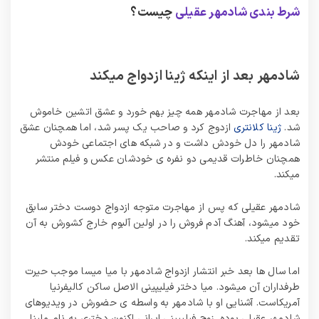
شرط بندی شادمهر عقیلی
چیست؟
شادمهر بعد از اینکه ژینا ازدواج میکند
بعد از مهاجرت شادمهر همه چیز بهم خورد و عشق اتشین خاموش
شد.
ژینا کلانتری
ازدوج کرد و صاحب یک پسر شد، اما همچنان عشق
شادمهر را دل خودش داشت و در شبکه های اجتماعی خودش
همچنان خاطرات قدیمی دو نفره ی خودشان عکس و فیلم منتشر
میکند.
شادمهر عقیلی که پس از مهاجرت متوجه ازدواج دوست دختر سابق
خود میشود، آهنگ آدم فروش را در اولین آلبوم خارج کشورش به آن
تقدیم میکند.
اما سال ها بعد خبر انتشار ازدواج شادمهر با میا میسا موجب حیرت
طرفداران آن میشود. میا دختر فیلیپینی الاصل ساکن کالیفرنیا
آمریکاست. آشنایی او با شادمهر به واسطه ی حضورش در ویدیوهای
شادمهر عقیلی بوده. زوج فیلیپینی ایرانی اکنون دختری به نام ملینا