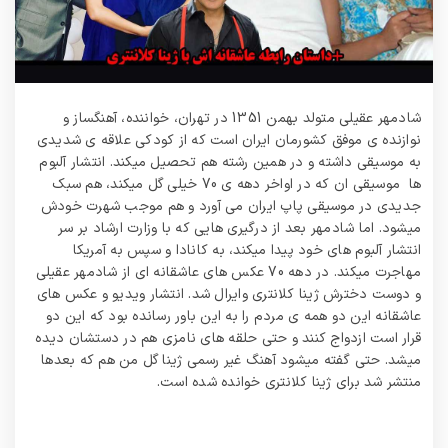
شادمهر عقیلی متولد بهمن 1351 در تهران، خواننده، آهنگساز و
نوازنده ی موفق کشورمان ایران است که از کودکی علاقه ی شدیدی
به موسیقی داشته و در همین رشته هم تحصیل میکند. انتشار آلبوم
ها موسیقی ان که در اواخر دهه ی 70 خیلی گل میکند، هم سبک
جدیدی در موسیقی پاپ ایران می آورد و هم موجب شهرت خودش
میشود. اما شادمهر بعد از درگیری هایی که با وزارت ارشاد بر سر
انتشار آلبوم های خود پیدا میکند، به کانادا و سپس به آمریکا
مهاجرت میکند. در دهه 70 عکس های عاشقانه ای از شادمهر عقیلی
و دوست دخترش ژینا کلانتری وایرال شد. انتشار ویدیو و عکس های
عاشقانه این دو همه ی مردم را به این باور رسانده بود که این دو
قرار است ازدواج کنند و حتی حلقه های نامزی هم در دستشان دیده
میشد. حتی گفته میشود آهنگ غیر رسمی ژینا گل من هم که بعدها
منتشر شد برای ژینا کلانتری خوانده شده است.