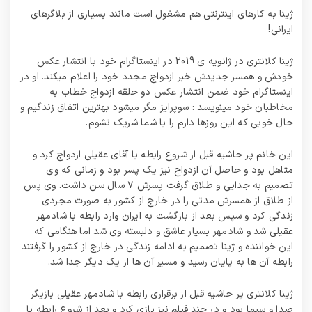
ژینا به کارهای اینترنتی هم مشغول است مانند بسیاری از بلاگرهای
ایرانی!
ژینا کلانتری در ژانویه ی 2019 در اینستاگرام خود با انتشار عکس
خودش و همسر جدیدش خبر ازدواج مجدد خود را اعلام میکند. او در
اینستاگرام خود ضمن انتشار عکس دو حلقه ازدواج خطاب به
مخاطبان خود مینویسد : سوپرایز مگر میشود بهترین اتفاق زندگیم و
حال خوبی که این روزها دارم را با شما شریک نشوم.
این خانم پر حاشیه قبل از شروع رابطه با آقای عقیلی ازدواج کرد و
متاهل بود و حاصل آن ازدواج نیز یک پسر بود و زمانی که وی
تصمیم به جدایی و طلاق گرفت پسرش ۷ سال سن داشت. وی پس
از طلاق از همسرش مدتی را در خارج از کشور به صورت مجردی
زندگی کرد و سپس بعد از بازگشت به ایران وارد رابطه با شادمهر
عقیلی شد و شادمهر بسیار عاشق و دلبسته وی شد اما هنگامی که
این خواننده و ژینا تصمیم به ادامه زندگی در خارج از کشور را گرفتند
رابطه آن ها به پایان رسید و مسیر آن ها از یک دیگر جدا شد.
ژینا کلانتری پر حاشیه قبل از برقراری رابطه با شادمهر عقیلی بازیگر
صدا و سیما بود و در چند فیلم نیز بازی کرد و بعد از شروع رابطه با