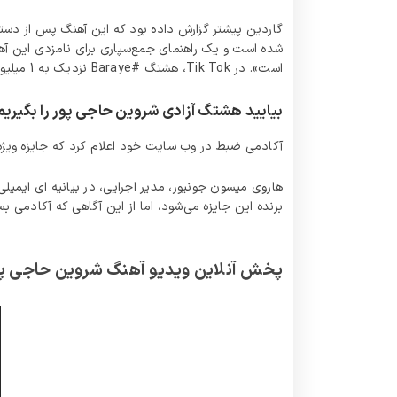
گاردین پیشتر گزارش داده بود که این آهنگ پس از دستگیر
شده است و یک راهنمای جمع‌سپاری برای نامزدی این آهن
است». در Tik Tok، هشتگ #Baraye نزدیک به 1 میلیون بازدید دارد.
بیایید هشتگ آزادی ‌شروین حاجی پور را بگیریم که برای به @grammys نوشته بود او در ایران به جرم نوازندگی دستگ
آکادمی ضبط در وب‌ سایت خود اعلام کرد که جایزه ویژه
هاروی میسون جونیور، مدیر اجرایی، در بیانیه ای ایمی
برنده این جایزه می‌شود، اما از این آگاهی که آکادمی 
پخش آنلاین ویدیو آهنگ شروین حاجی پور