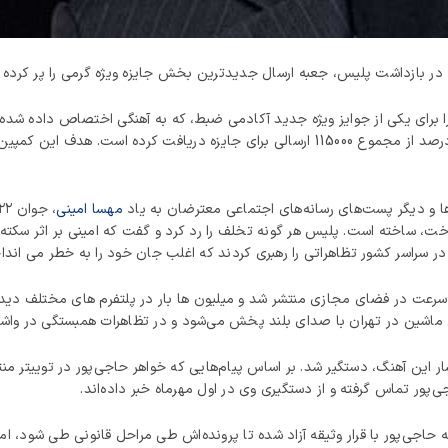
در بازداشت پلیس، جعبه ارسال جدیدترین بخش جایزه ویژه گرمی را پر کرده 
پینی در TikTok از کاربران خواست تا سرود Baraye را برای یکی از جوایز ویژه جدید آکادمی ضبط، که به آهنگی
آکادمی ضبط گفت که این آهنگ 95000 یا بیش از 83 درصد از مجموع 115000 ارسالی برای جایز
‌ها و دیگر پست‌های رسانه‌های اجتماعی معترضان به یاد
مهسا امینی
ساخته است. پلیس هر گونه تخلف را رد کرد و گفت که امینی بر اثر سکته ق
در سراسر کشور تظاهراتی را رهبری کردند که اغلب جان خود را به خطر می انداخ
ه سرعت در فضای مجازی منتشر شد و میلیون ها بار در پلتفرم های مختلف دید
ای ماشین در تهران با صدای بلند پخش می‌شود و در تظاهرات همبستگی در وا
ر، چند روز پس از انتشار این آهنگ، دستگیر شد. بر اساس پیام‌هایی که خواهر حاجی‌پور در
‌پور تماس گرفته و از دستگیری وی در اول مهرماه خبر داده‌اند.
ه حاجی‌پور با قرار وثیقه آزاد شده تا پرونده‌اش طی مراحل قانونی طی شود، اما