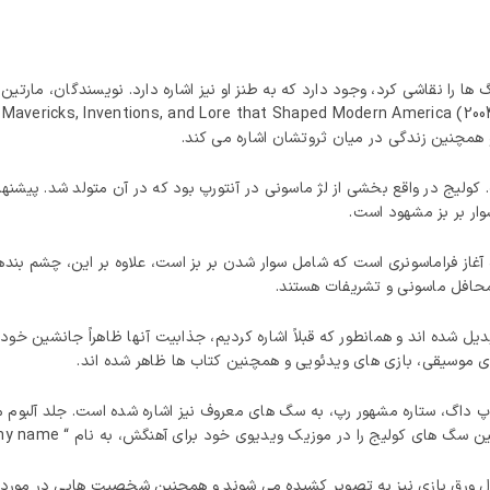
ها را نقاشی کرد، وجود دارد که به طنز او نیز اشاره دارد. نویسندگان، مارتی
 همچنین زندگی در میان ثروتشان اشاره می کند.
 کولیج در واقع بخشی از لژ ماسونی در آنتورپ بود که در آن متولد شد. پیش
وار بر بز مشهود است.
آغاز فراماسونری است که شامل سوار شدن بر بز است، علاوه بر این، چشم‌ بند
محافل ماسونی و تشریفات هستند.
یل شده‌ اند و همانطور که قبلاً اشاره کردیم، جذابیت آنها ظاهراً جانشین خود
 های موسیقی، بازی های ویدئویی و همچنین کتاب ها ظاهر شده اند.
یقی، در آلبوم I Wanna Thank Me (2019) اسنوپ داگ، ستاره مشهور رپ، به سگ های معروف نیز اشاره شد
لیج را در موزیک ویدیوی خود برای آهنگش، به نام “ What’s my name?” نشان داد.
Psychonauts (200) سگ‌ ها در حال ورق بازی نیز به تصویر کشیده می‌ شوند و همچنین شخصیت‌ ها