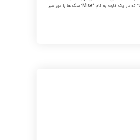
فانتزی Magic: The Gathering (2004) در “لیگ آرنا” که در یک کارت به نام “Mise” سگ‌ ها را دور میز