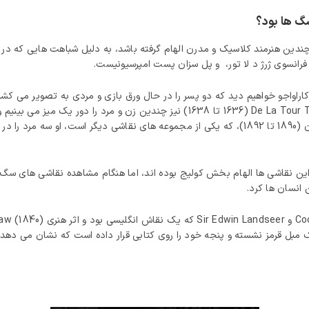
گ ها بود؟
ندین هنرمند کلاسیک و مدرن الهام گرفته باشد، به دلیل شباهت‌ هایی که در
 فرانسوی ژرژ د لا تور، و پل سزان پست امپرسیونیست.
 عنوان مثال، ما این را از نقاشی Cardharps (1594) کاراواجو خواهیم دید که دو پسر را در حال ورق بازی و 
نقاشی De La Tour The Card Sharp with the Ace of Diamonds (1636 تا 1638) نیز چ
خورده است. به همین ترتیب، سزان در نقاشی کارت‌ بازان (1890 تا 1892)، که یکی از مجموعه‌ های نق
 این نقاشی‌ ها الهام‌ بخش کولیج بوده‌ اند، اما هنگام مشاهده نقاشی‌ های س
 انسان ها کرد.
ک مبل قرمز نشسته و پنجه خود را روی کتابی قرار داده است که نشان می د