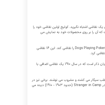
است و مهم است که آن را به عنوان یک نقاشی اشتباه نگیرید. کولیج اولین نقاشی خود را
 تولید شده است که آن را بر روی محصولات خود به نمایش می
در سال 1903، شرکت انتشاراتی Brown & Bigelow، از مینه‌سوتا، ایالات متحده، به کولیج سفارش داد تا 16 نقاشی از سری نقاشی‌های Dogs Playing Poker را نقاشی کند. این 16 نقاشی
براون و بیگلو 16 نقاشی را به عنوان تصاویری برای اقلام تبلیغاتی از تقویم، تبلیغ سیگار، پوستر، چاپ و غیره بازتولید کردند. همچنین شایان ذکر است که در سال 1910 یک نقاشی اضافی با
غلب سیگار می‌ کشند و مشروب می‌ نوشند. برخی نیز در
حال بازی استخر نشان داده شده اند، برای مثال در کلی استخر (حدود 1903 – 1910)، برخی دیگر در حین کمپینگ ورق بازی می کنند، در Stranger in Camp (حدود 1903 – 1910) دیده می