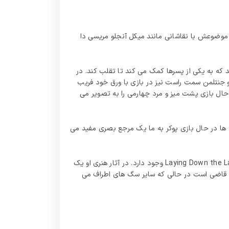
 موضوعش با نقاشانی مانند میکل آنجلو مریسی دا
مردی به تصویر می کشد که به یکی از پسرها کمک می کند تا تقلب کند. در
ندین زن و مرد را دور یک میز می بینیم و جنتلمن سمت راست نیز در بازی با ورق خود فریب
اشی دیگر است، او سه مرد را در حال بازی پشت میز و مرد چهارمی را به تصویر می‌
گ‌ ها در حال بازی پوکر به ما یک مرجع بصری مفید می‌
همچنین مقایسه‌ هایی بین Coolidge’s A Friend In Need و Sir Edwin Landseer که یک نقاش انگلیسی بود و اثر هنری Laying Down the Law (1840) وجود دارد. در آثار هنری او یک
هد قاضی است در حالی که سایر سگ های اطراف می