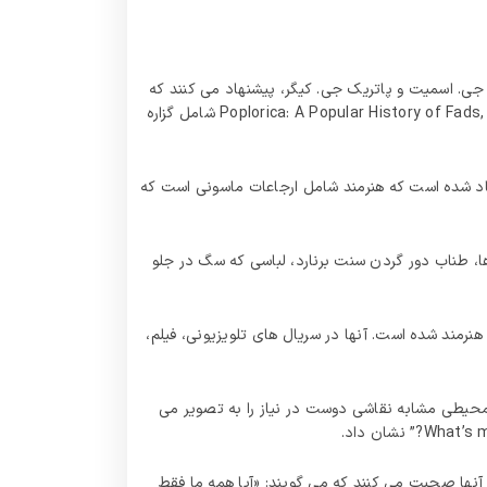
ن جی. اسمیت و پاتریک جی. کیگر، پیشنهاد می کنند که
کولیج طبقه بالا جامعه را مسخره می کرد. کتاب آنها، Poplorica: A Popular History of Fads, Mavericks, Inventions, and Lore that Shaped Modern America (2004) شامل گزاره
نهاد شده است که هنرمند شامل ارجاعات ماسونی است که
ها، طناب دور گردن سنت برنارد، لباسی که سگ در جلو
 هنرمند شده است. آنها در سریال های تلویزیونی، فیلم،
ه است. جلد آلبوم محیطی مشابه نقاشی دوست در نیاز را به تصویر می
یی در مورد آنها صحبت می‌ کنند که می‌ گویند: «آیا همه ما فقط